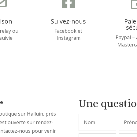


aison
Suivez-nous
Pai
séc
relay ou
Facebook et
Paypal –
 suivie
Instagram
Masterca
Une questi
ue
utique sur Halluin, près
, est ouverte sur rendez-
ontactez-nous pour venir