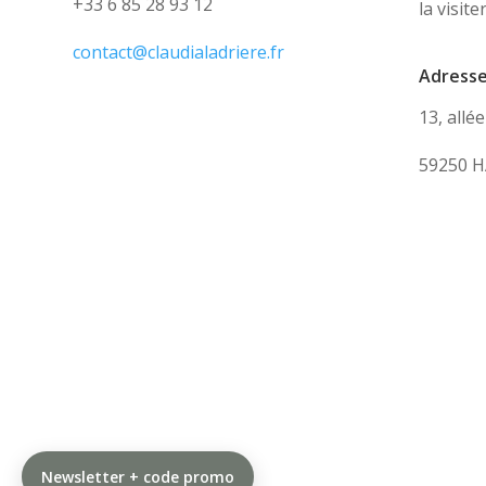
+33 6 85 28 93 12
la visite
contact@claudialadriere.fr
Adress
13, allé
59250 H
Newsletter + code promo