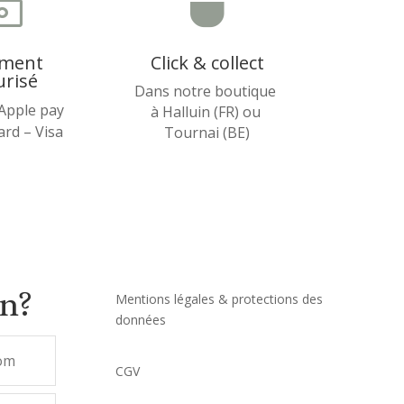
~

ement
Click & collect
urisé
Dans notre boutique
 Apple pay
à Halluin (FR) ou
rd – Visa
Tournai (BE)
on?
Mentions légales & protections des
données
CGV