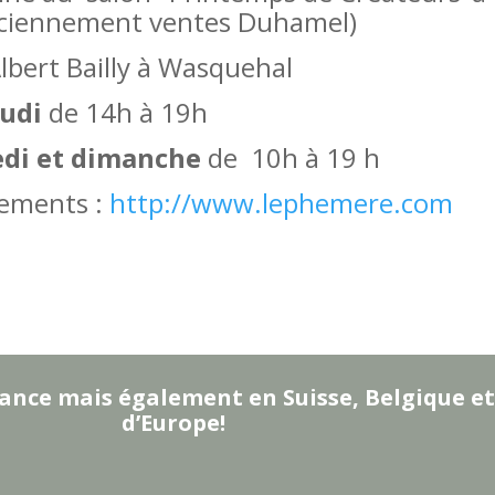
ciennement ventes Duhamel)
lbert Bailly à Wasquehal
eudi
de 14h à 19h
edi et dimanche
de 10h à 19 h
nements :
http://www.lephemere.com
ance mais également en Suisse, Belgique et
d’Europe!