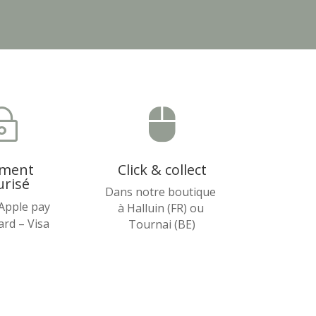
~

ement
Click & collect
urisé
Dans notre boutique
 Apple pay
à Halluin (FR) ou
rd – Visa
Tournai (BE)