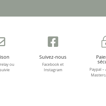


aison
Suivez-nous
Pai
séc
relay ou
Facebook et
Paypal –
 suivie
Instagram
Masterca