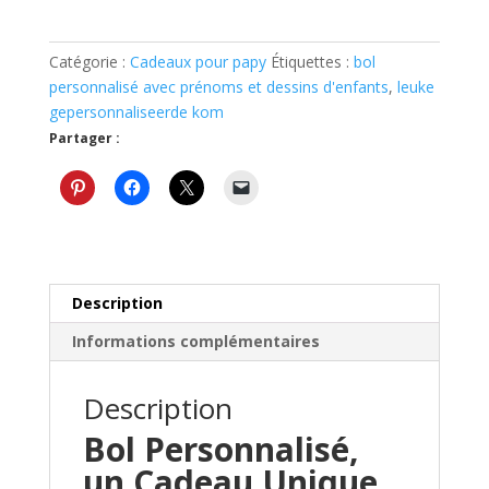
Bol
en
céramique
Catégorie :
Cadeaux pour papy
Étiquettes :
bol
tasse
personnalisé avec prénoms et dessins d'enfants
,
leuke
personnalisée
gepersonnaliseerde kom
pour
Partager :
papy
Description
Informations complémentaires
Description
Bol Personnalisé,
un Cadeau Unique