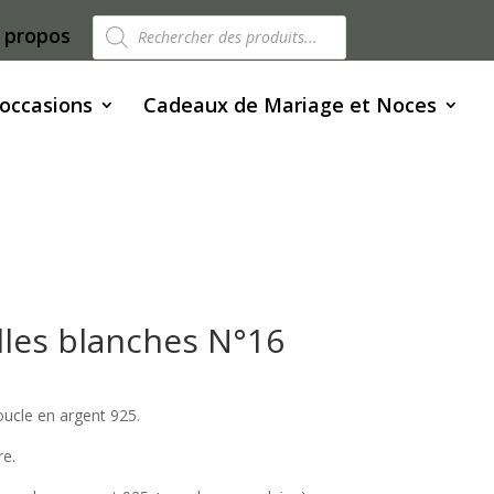
Recherche
 propos
de
produits
 occasions
Cadeaux de Mariage et Noces
lles blanches N°16
oucle en argent 925.
e.