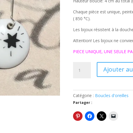
Hauteur boucle: 4 cm au total 
Chaque pièce est unique, peint
( 850 °C).
Les bijoux résistent à la douch
Attention! Les bijoux ne convie
PIECE UNIQUE, UNE SEULE PA
quantité
Ajouter au
de
Boucles
d'oreilles
blanches
Catégorie :
Boucles d'oreilles
N°16
Partager :