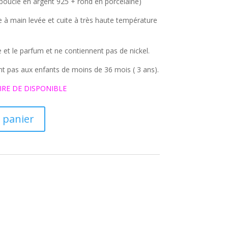
(boucle en argent 925 + rond en porcelaine)
e à main levée et cuite à très haute température
e et le parfum et ne contiennent pas de nickel.
nt pas aux enfants de moins de 36 mois ( 3 ans).
IRE DE DISPONIBLE
 panier