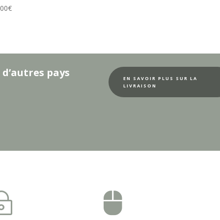
.00
€
 d’autres pays
EN SAVOIR PLUS SUR LA
LIVRAISON
~
