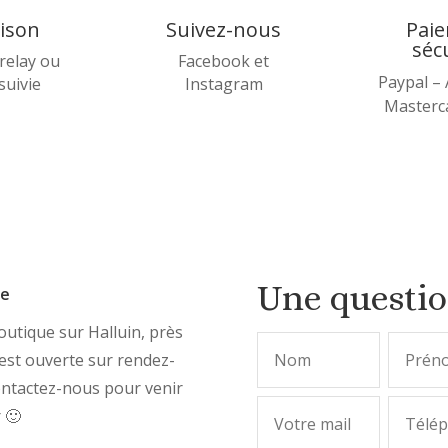
aison
Suivez-nous
Pai
séc
relay ou
Facebook et
Paypal –
 suivie
Instagram
Masterca
Une questi
ue
utique sur Halluin, près
, est ouverte sur rendez-
ontactez-nous pour venir
r 🙂