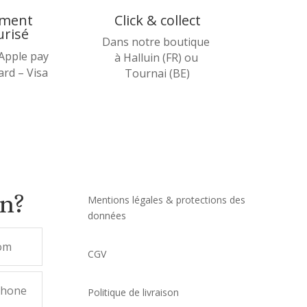
ement
Click & collect
urisé
Dans notre boutique
 Apple pay
à Halluin (FR) ou
rd – Visa
Tournai (BE)
on?
Mentions légales & protections des
données
CGV
Politique de livraison