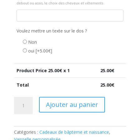
debout ou assis, le choix des cheveux et vêtements
Voulez mettre un texte sur le dos ?
Non
oui
[+5.00€]
Product Price
25.00
€ x 1
25.00
€
Total
25.00
€
quantité
Ajouter au panier
de
Tirelire
cadeau
baptême
Catégories :
Cadeaux de bâpteme et naissance
,
personnalisé
Vaisselle personnalisée