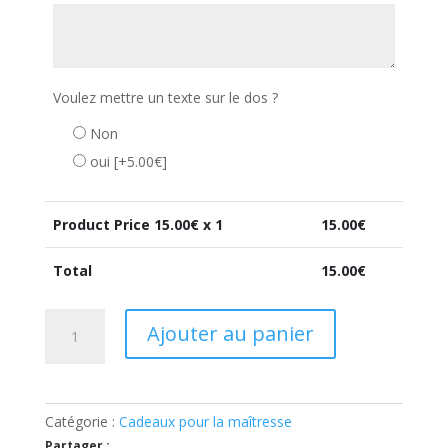
Voulez mettre un texte sur le dos ?
Non
oui
[+5.00€]
Product Price
15.00
€ x 1
15.00
€
Total
15.00
€
quantité
Ajouter au panier
de
Remerciement
maîtresse
fin
Catégorie :
Cadeaux pour la maîtresse
d’année
Partager :