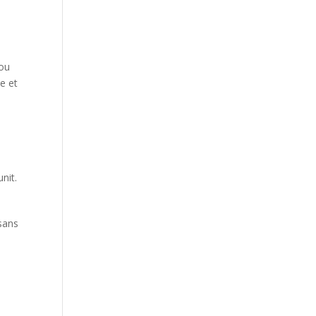
 ou
e et
nit.
isans