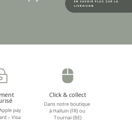
EN SAVOIR PLUS SUR LA
LIVRAISON
~

ement
Click & collect
urisé
Dans notre boutique
 Apple pay
à Halluin (FR) ou
rd – Visa
Tournai (BE)