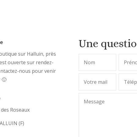
Une questi
ue
utique sur Halluin, près
, est ouverte sur rendez-
ontactez-nous pour venir
r 🙂
e
e des Roseaux
ALLUIN (F)