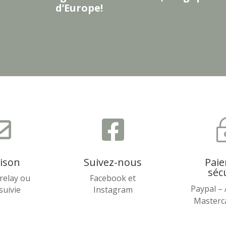
d’Europe!


aison
Suivez-nous
Pai
séc
relay ou
Facebook et
Paypal –
 suivie
Instagram
Masterca