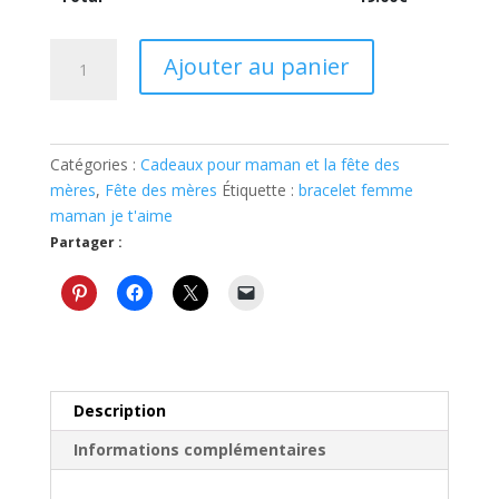
quantité
Ajouter au panier
de
Petit
bijou
pour
Catégories :
Cadeaux pour maman et la fête des
maman
mères
,
Fête des mères
Étiquette :
bracelet femme
mini
maman je t'aime
cœur
Partager :
avec
un
texte
'
maman
je
t'♥'
Description
Informations complémentaires